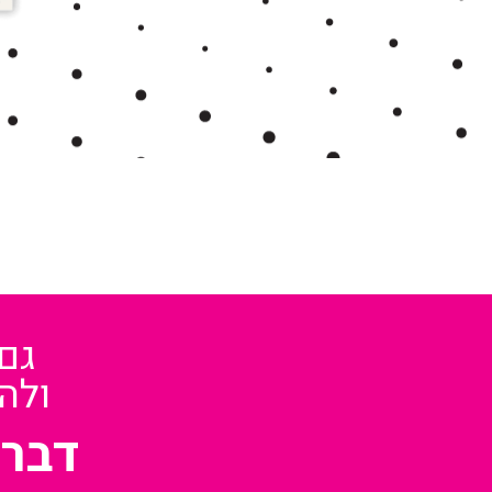
גם
ולה
דברו